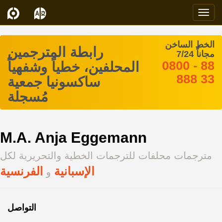
Navi
الخط الساخن
رابطة المترجمين
مجاناً 7/24
0800 - 88
المحلفين، خطياً وشفهياً
888 33
ساكسونيا جمعية
مُسجلة
M.A. Anja Eggemann
مترجمات محلفات للترجمات الخطية والتحريرية لكل
الإسبانية
الفرنسية
و
التواصل