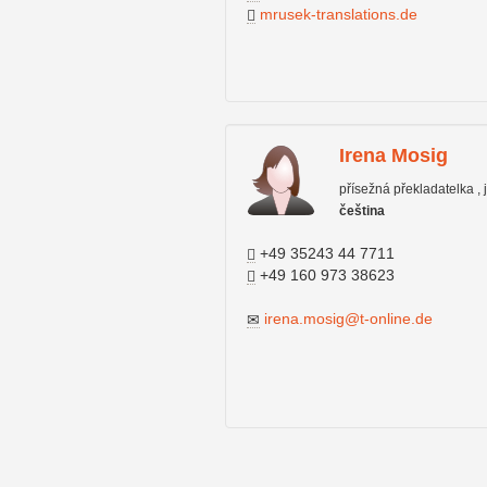
mrusek-translations.de
Irena Mosig
přísežná překladatelka , 
čeština
+49 35243 44 7711
+49 160 973 38623
irena.mosig@t-online.de