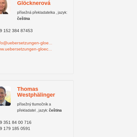
Glöcknerová
přísežná překladatelka , jazyk:
čeština
9 152 384 87453
nfo@uebersetzungen-gloe...
w.uebersetzungen-gloec...
Thomas
Westphälinger
přísežný tlumočník a
překladatel , jazyk:
čeština
9 351 84 00 716
9 179 185 0591