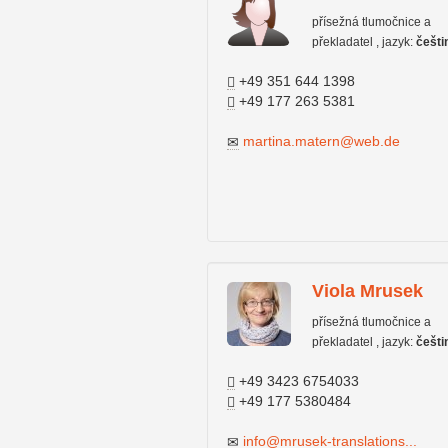
přísežná tlumočnice a
překladatel , jazyk:
češti
+49 351 644 1398
+49 177 263 5381
martina.matern@web.de
Viola Mrusek
přísežná tlumočnice a
překladatel , jazyk:
češti
+49 3423 6754033
+49 177 5380484
info@mrusek-translations...