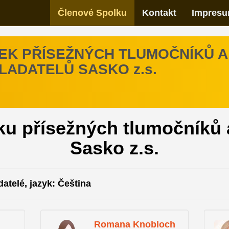
Členové Spolku
Kontakt
Impresu
EK PŘÍSEŽNÝCH TLUMOČNÍKŮ A
LADATELŮ SASKO z.s.
u přísežných tlumočníků 
Sasko z.s.
datelé, jazyk: Čeština
Romana Knobloch