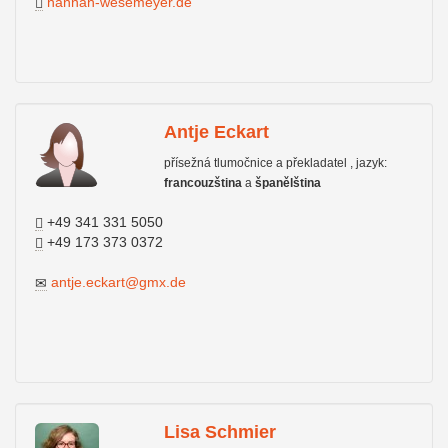
hannah-wesemeyer.de
Antje Eckart
přísežná tlumočnice a překladatel , jazyk:
francouzština
a
španělština
+49 341 331 5050
+49 173 373 0372
antje.eckart@gmx.de
Lisa Schmier