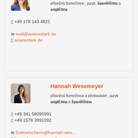
přísežná tlumočnice , jazyk:
španělština
a
angličtina
+49 178 143 4821
mail@arianestark.de
arianestark.de
Hannah Wesemeyer
přísežná tlumočnice a překladatel , jazyk:
angličtina
a
španělština
+49 341 58095991
+49 1578 3991092
Dolmetscherin@hannah-wes...