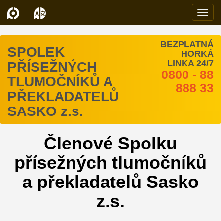
Navi
BEZPLATNÁ
SPOLEK
HORKÁ
LINKA 24/7
PŘÍSEŽNÝCH
0800 - 88
TLUMOČNÍKŮ A
888 33
PŘEKLADATELŮ
SASKO z.s.
Členové Spolku
přísežných tlumočníků
a překladatelů Sasko
z.s.