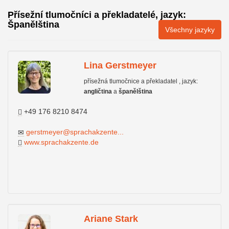
Přísežní tlumočníci a překladatelé, jazyk:
Španělština
Všechny jazyky
Lina Gerstmeyer
přísežná tlumočnice a překladatel , jazyk:
angličtina
a
španělština
+49 176 8210 8474
gerstmeyer@sprachakzente...
www.sprachakzente.de
Ariane Stark