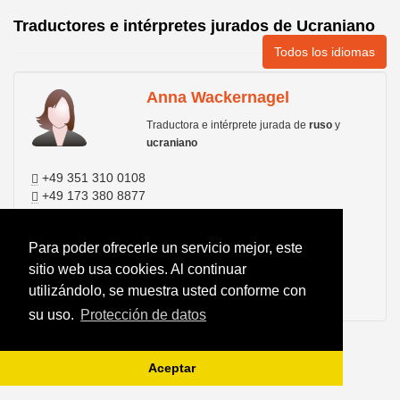
Traductores e intérpretes jurados de Ucraniano
Todos los idiomas
Anna Wackernagel
Traductora e intérprete jurada de
ruso
y
ucraniano
+49 351 310 0108
+49 173 380 8877
info@ukrainisch-russisch...
Para poder ofrecerle un servicio mejor, este
www.ukrainisch-russisch....
sitio web usa cookies. Al continuar
utilizándolo, se muestra usted conforme con
su uso.
Protección de datos
Aceptar