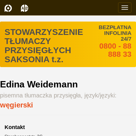
Navi
BEZPŁATNA
STOWARZYSZENIE
INFOLINIA
24/7
TŁUMACZY
0800 - 88
PRZYSIĘGŁYCH
888 33
SAKSONIA t.z.
Edina Weidemann
pisemna tłumaczka przysięgła, język/języki:
węgierski
Kontakt