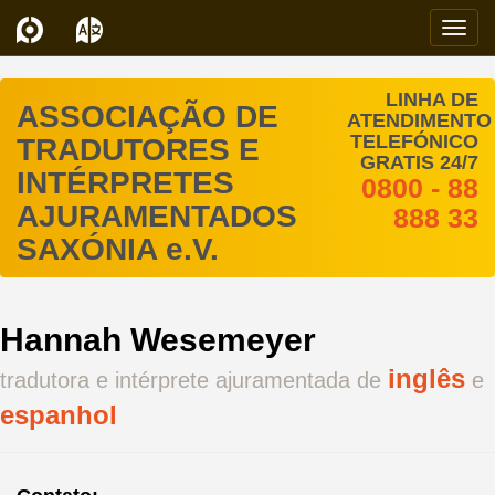
Navi
LINHA DE
ASSOCIAÇÃO DE
ATENDIMENTO
TELEFÓNICO
TRADUTORES E
GRATIS 24/7
INTÉRPRETES
0800 - 88
AJURAMENTADOS
888 33
SAXÓNIA e.V.
Hannah Wesemeyer
inglês
tradutora e intérprete ajuramentada de
e
espanhol