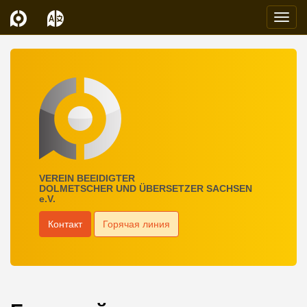
Navi
VEREIN BEEIDIGTER
DOLMETSCHER UND ÜBERSETZER SACHSEN
e.V.
Контакт
Горячая линия