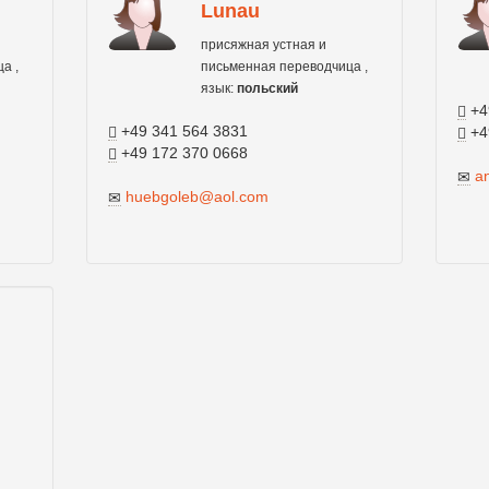
Lunau
присяжная устная и
а ,
письменная переводчица ,
язык:
польский
+4
+49 341 564 3831
+4
+49 172 370 0668
a
huebgoleb@aol.com