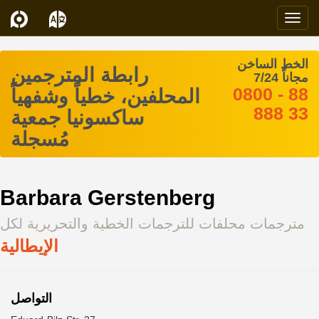
Navi
الخط الساخن
رابطة المترجمين
مجاناً 7/24
0800 - 88
المحلفين، خطياً وشفهياً
888 33
ساكسونيا جمعية
مُسجلة
Barbara Gerstenberg
مترجمات محلفات للترجمات الخطية والتحريرية لكل
الإيطالية
التواصل