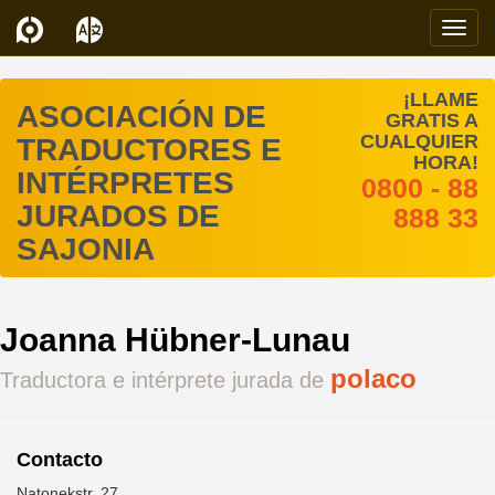
Navi
¡LLAME
ASOCIACIÓN DE
GRATIS A
CUALQUIER
TRADUCTORES E
HORA!
INTÉRPRETES
0800 - 88
JURADOS DE
888 33
SAJONIA
Joanna Hübner-Lunau
polaco
Traductora e intérprete jurada de
Contacto
Natonekstr. 27