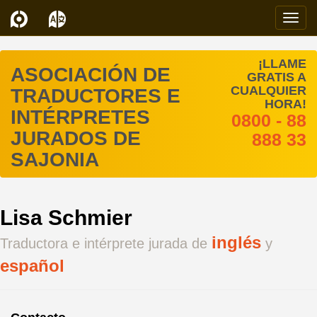
Navi
¡LLAME
ASOCIACIÓN DE
GRATIS A
CUALQUIER
TRADUCTORES E
HORA!
INTÉRPRETES
0800 - 88
JURADOS DE
888 33
SAJONIA
Lisa Schmier
inglés
Traductora e intérprete jurada de
y
español